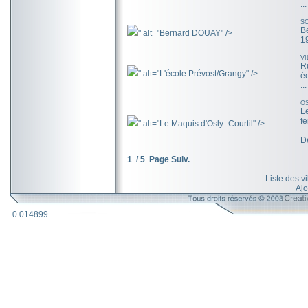
...
S
B
" alt="Bernard DOUAY" />
1
V
R
" alt="L'école Prévost/Grangy" />
é
...
O
L
fe
" alt="Le Maquis d'Osly -Courtil" />
De
1 / 5
Page Suiv.
Liste des v
Ajo
0.014899