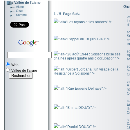
Vallée de l'aisne
Gue
Aisne
Oise
1 / 5
Page Suiv.
Somme
V
Le
" alt="Les rayons et les ombres" />
d'
S
S
" alt="L'Appel du 18 juin 1940" />
c
B
S
" alt="28 août 1944 : Soissons brise ses
A
chaînes après quatre ans d'occupation" />
a
Web
S
" alt="Gilbert Jordana : un visage de la
N
Vallée de l'aisne
Résistance à Soissons" />
Gi
V
A
" alt="Rue Eugène Delhaye" />
n
Ce
S
E
" alt="Emma DOUAY" />
l'
Or
S
D
" alt="Daniel DOUAY" />
1