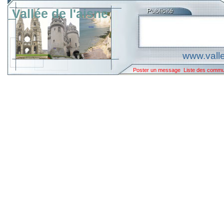
Vallée de l'aisne
www.valle
Poster un message
Liste des comm