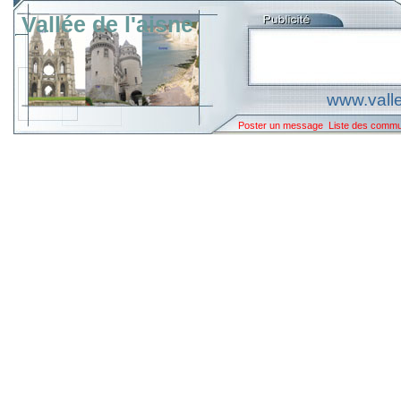
Vallée de l'aisne
www.valle
Poster un message
Liste des comm