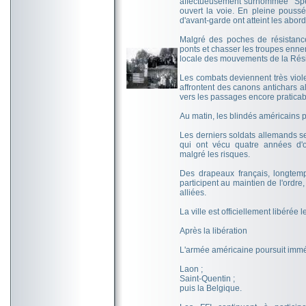
affectueusement surnommée "Spear
ouvert la voie. En pleine poussé
d'avant-garde ont atteint les abor
Malgré des poches de résistanc
ponts et chasser les troupes enne
locale des mouvements de la Rési
Les combats deviennent très viole
affrontent des canons antichars a
vers les passages encore praticabl
Au matin, les blindés américains 
Les derniers soldats allemands se
qui ont vécu quatre années d'o
malgré les risques.
Des drapeaux français, longtemp
participent au maintien de l'ordre,
alliées.
La ville est officiellement libérée 
Après la libération
L'armée américaine poursuit immé
Laon ;
Saint-Quentin ;
puis la Belgique.