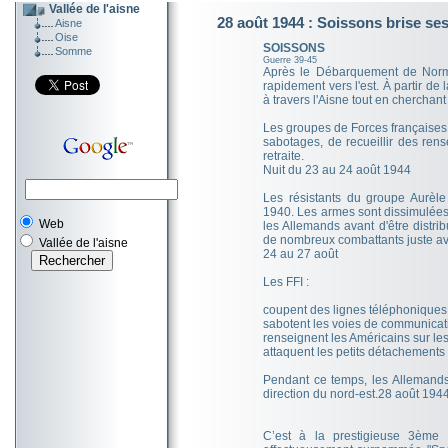
Vallée de l'aisne
28 août 1944 : Soissons brise se
Aisne
Oise
SOISSONS
Somme
Guerre 39-45
Après le Débarquement de Norma
rapidement vers l'est. À partir de
à travers l'Aisne tout en cherchant
Les groupes de Forces françaises de
sabotages, de recueillir des re
retraite.
Nuit du 23 au 24 août 1944
Les résistants du groupe Aurèl
1940. Les armes sont dissimulées
Web
les Allemands avant d'être distr
de nombreux combattants juste ava
Vallée de l'aisne
24 au 27 août
Les FFI :
coupent des lignes téléphoniques
sabotent les voies de communicati
renseignent les Américains sur le
attaquent les petits détachements 
Pendant ce temps, les Allemands d
direction du nord-est.28 août 194
C’est à la prestigieuse 3ème D