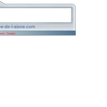
e-de-l-aisne.com
unes
Contact