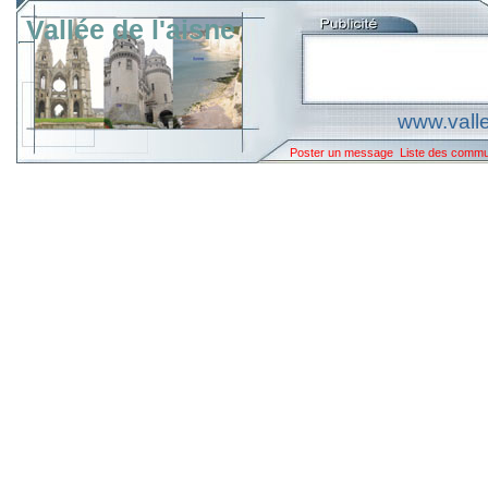
Vallée de l'aisne
www.valle
Poster un message
Liste des comm