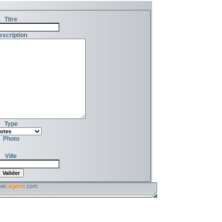
Titre
escription
Type
Photo
Ville