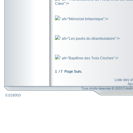
Cœur" />
" alt="Mémorial britannique" />
" alt="Les pavés du déambulatoire" />
" alt="Baptême des Trois Cloches" />
1 / 7
Page Suiv.
Liste des v
Ajo
0.018003