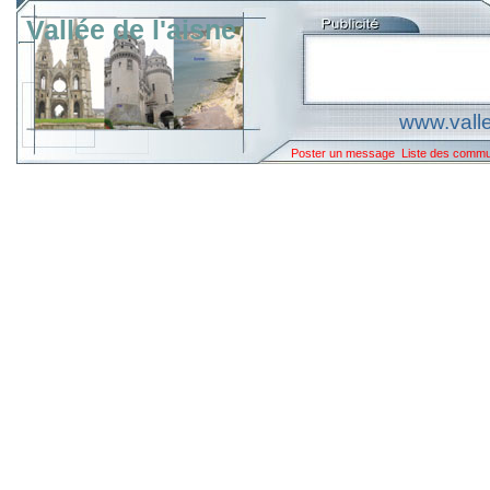
Vallée de l'aisne
www.valle
Poster un message
Liste des comm