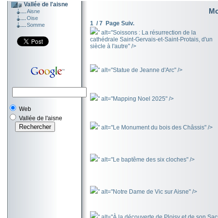
Vallée de l'aisne
Mo
Aisne
Oise
1 / 7
Page Suiv.
Somme
" alt="Soissons : La résurrection de la
cathédrale Saint-Gervais-et-Saint-Protais, d'un
siècle à l'autre" />
" alt="Statue de Jeanne d'Arc" />
" alt="Mapping Noel 2025" />
Web
Vallée de l'aisne
" alt="Le Monument du bois des Châssis" />
" alt="Le baptême des six cloches" />
" alt="Notre Dame de Vic sur Aisne" />
" alt="À la découverte de Ploisy et de son Sac