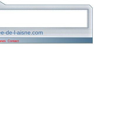
e-de-l-aisne.com
unes
Contact