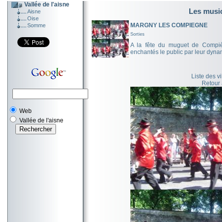
Vallée de l'aisne
Les musi
Aisne
Oise
MARGNY LES COMPIEGNE
Somme
Sorties
A la fête du muguet de Compiè
enchantés le public par leur dyn
Liste des v
Retour
Web
Vallée de l'aisne