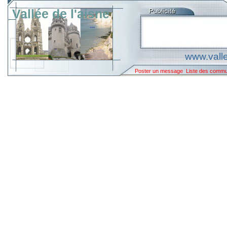
Vallée de l'aisne
www.valle
Poster un message
Liste des comm