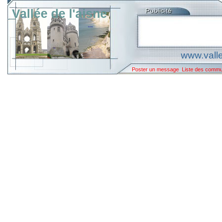
Vallée de l'aisne
www.valle
Poster un message
Liste des comm