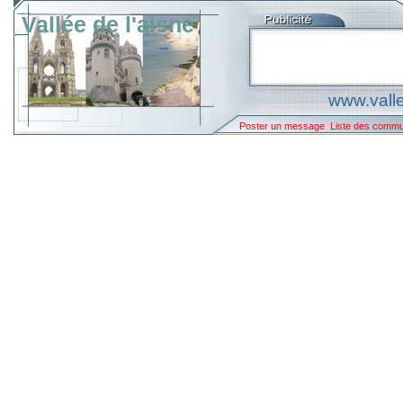
Vallée de l'aisne
www.valle
Poster un message
Liste des comm