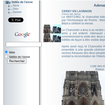
Vallée de l'aisne
Adenau
Aisne
Oise
CERNY EN LAONNOIS
Somme
Chemin des dames
Le 08/07/1962, le chancelier Ade
par l'Archeveque de Reims : Mon
Béjot a célébré la messe.
Le Chancelier a tenu à se rendre
amis y est enterré. Adenauer
commémorant la visite des deux ch
édifiée de façon à être visible dep
Après avoir reçu le Chancelier A
ensemble à une grande cérémoni
Web
racines franques des deux peupl
scellait la réconciliation de l'Alle
Vallée de l'aisne
Liste des v
Retour