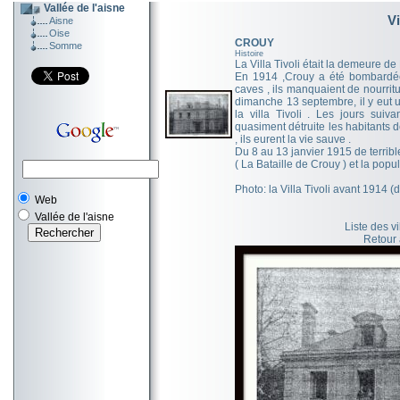
Vallée de l'aisne
Vi
Aisne
Oise
CROUY
Somme
Histoire
La Villa Tivoli était la demeure de
En 1914 ,Crouy a été bombardée 
caves , ils manquaient de nourritu
dimanche 13 septembre, il y eut u
la villa Tivoli . Les jours sui
quasiment détruite les habitants d
, ils eurent la vie sauve .
Du 8 au 13 janvier 1915 de terribl
( La Bataille de Crouy ) et la popul
Photo: la Villa Tivoli avant 1914 
Web
Vallée de l'aisne
Liste des v
Retour