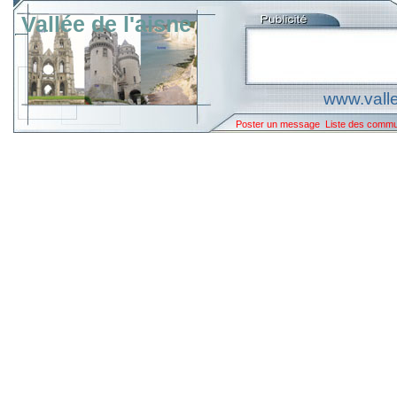
Vallée de l'aisne
www.valle
Poster un message
Liste des comm