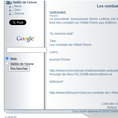
Vallée de l'aisne
Les combat
Aisne
Oise
SOISSONS
Somme
Histoire
Le journaliste Soissonnais Denis Lefèvre (né 
livre très complet sur l'Abbé Pierre aux éditions :
"le cherche midi"
Titre:
Les combats de l'Abbé Pierre
Liens :
Web
journal l'Union
Vallée de l'aisne
http://www.lunion.presse.fr/article/autres-actu
linsurge-de-dieu-%C2%BB-denis-lefevre-re
bibliosurf:
http://www.bibliosurf.com/Les-combats-de-l-Abb
Liste des v
Retour
0.00435