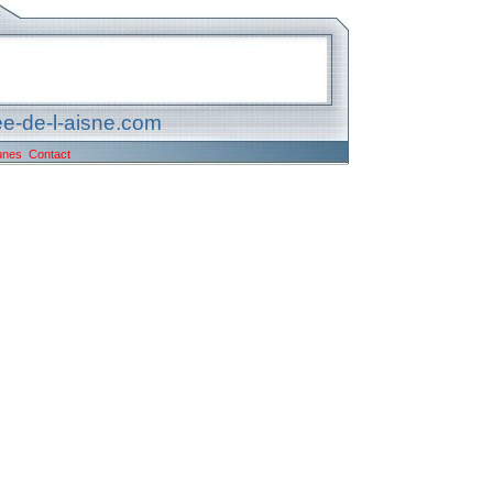
e-de-l-aisne.com
unes
Contact