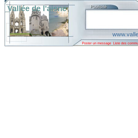
Vallée de l'aisne
www.valle
Poster un message
Liste des comm