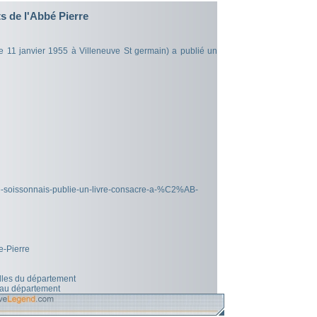
s de l'Abbé Pierre
le 11 janvier 1955 à Villeneuve St germain) a publié un
s/le-soissonnais-publie-un-livre-consacre-a-%C2%AB-
e-Pierre
illes du département
 au département