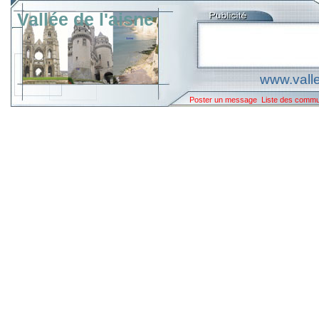
Vallée de l'aisne
www.valle
Poster un message
Liste des comm