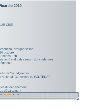
Picardie 2010
SUR OISE -
sent pour l'organisation,
 10 octobre
(Amiens-Est).
lusieurs Candidates seront donc retenues
 régionale.
ndid de Saint-Quentin
mité National "Geneviève de FONTENAY"
illes du département
 au département