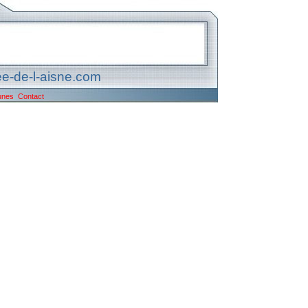
e-de-l-aisne.com
unes
Contact