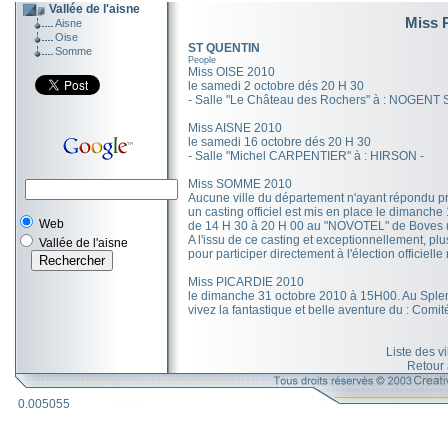
Vallée de l'aisne
Miss 
Aisne
Oise
ST QUENTIN
Somme
People
Miss OISE 2010
le samedi 2 octobre dés 20 H 30
- Salle "Le Château des Rochers" à : NOGENT 
Miss AISNE 2010
le samedi 16 octobre dés 20 H 30
- Salle "Michel CARPENTIER" à : HIRSON -
Miss SOMME 2010
Aucune ville du département n'ayant répondu pré
un casting officiel est mis en place le dimanche
Web
de 14 H 30 à 20 H 00 au "NOVOTEL" de Boves 
A l'issu de ce casting et exceptionnellement, p
Vallée de l'aisne
pour participer directement à l'élection officielle
Miss PICARDIE 2010
le dimanche 31 octobre 2010 à 15H00. Au Sple
vivez la fantastique et belle aventure du : Co
Liste des v
Retour
0.005055