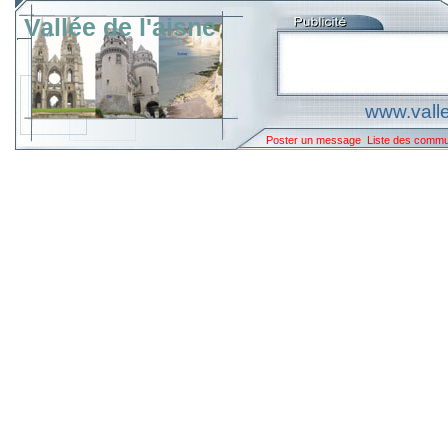
Vallée de l'aisne
www.valle
Poster un message
Liste des comm