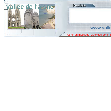
Vallée de l'aisne
www.valle
Poster un message
Liste des comm