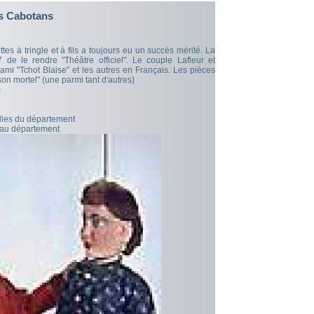
s Cabotans
es à tringle et à fils a toujours eu un succès mérité. La
de le rendre "Théâtre officiel". Le couple Lafleur et
ami "Tchot Blaise" et les autres en Français. Les pièces
son mortel" (une parmi tant d'autres)
m
illes du département
 au département