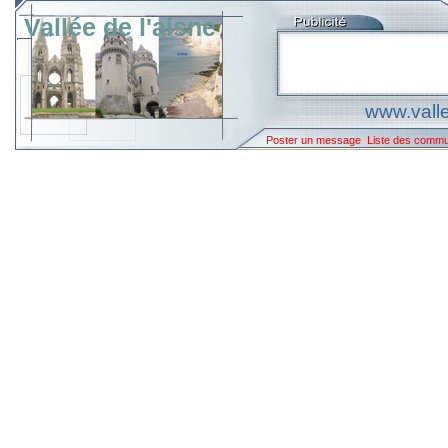
Vallée de l'aisne
www.valle
Poster un message
Liste des comm