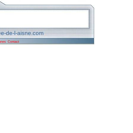
e-de-l-aisne.com
unes
Contact