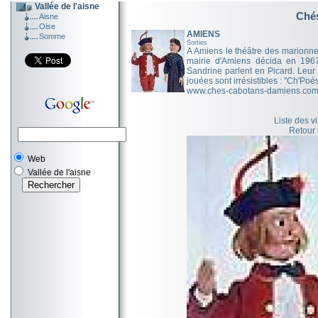
Vallée de l'aisne
Ché
Aisne
Oise
AMIENS
Somme
Sorties
A Amiens le théâtre des marionnett
mairie d'Amiens décida en 1967 
Sandrine parlent en Picard. Leur 
jouées sont irrésistibles : "Ch'Poé
www.ches-cabotans-damiens.co
Liste des v
Retour
Web
Vallée de l'aisne