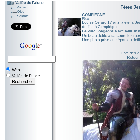
Vallée de l'aisne
Fêtes Je
Aisne
Oise
COMPIEGNE
Somme
Fêtes
Louise Gérard,17 ans, a été la Je
de fête à Compiègne
Le Parc Songeons a accueilli un 
Un beau défilé a parcouru les r
Une photo prise au départ du déf
Liste des v
Retour
Web
Vallée de l'aisne