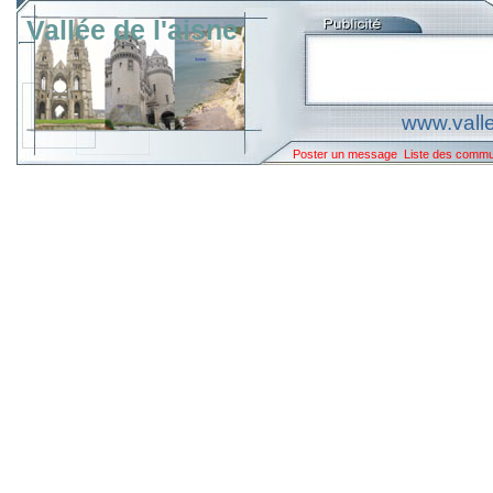
Vallée de l'aisne
www.valle
Poster un message
Liste des comm