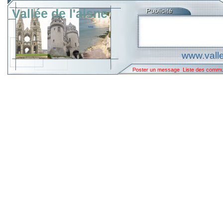
Vallée de l'aisne
www.valle
Poster un message
Liste des comm