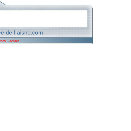
e-de-l-aisne.com
unes
Contact