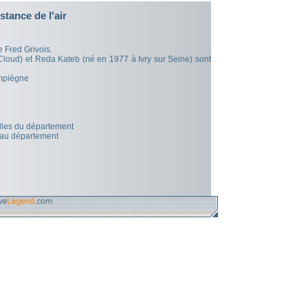
stance de l'air
e Fred Grivois.
 Cloud) et Reda Kateb (né en 1977 à Ivry sur Seine) sont
ompiègne
illes du département
 au département