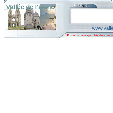
Vallée de l'aisne
www.valle
Poster un message
Liste des comm