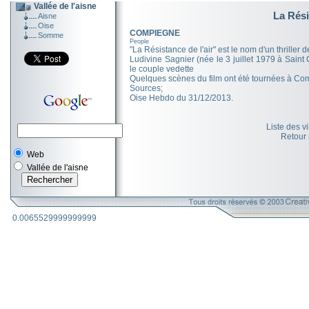
Vallée de l'aisne
La Rési
Aisne
Oise
COMPIEGNE
Somme
People
"La Résistance de l'air" est le nom d'un thriller d
Ludivine Sagnier (née le 3 juillet 1979 à Saint
le couple vedette
Quelques scènes du film ont été tournées à C
Sources;
Oise Hebdo du 31/12/2013.
Liste des v
Retour
Web
Vallée de l'aisne
0.0065529999999999