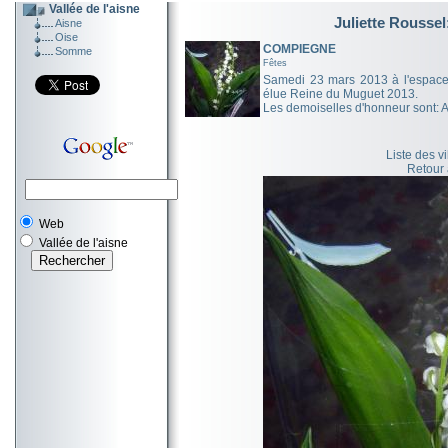
Vallée de l'aisne
Juliette Rousse
Aisne
Oise
COMPIEGNE
Somme
Fêtes
Samedi 23 mars 2013 à l'espace
élue Reine du Muguet 2013.
Les demoiselles d'honneur sont: 
Liste des v
Retour
Web
Vallée de l'aisne