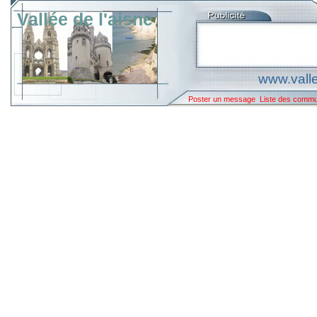
Vallée de l'aisne
www.valle
Poster un message
Liste des comm