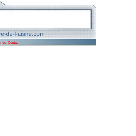
e-de-l-aisne.com
unes
Contact