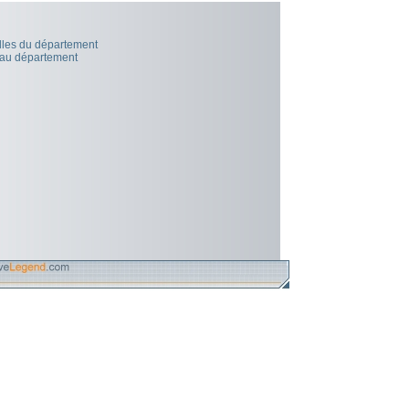
illes du département
 au département