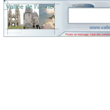
Vallée de l'aisne
www.valle
Poster un message
Liste des comm