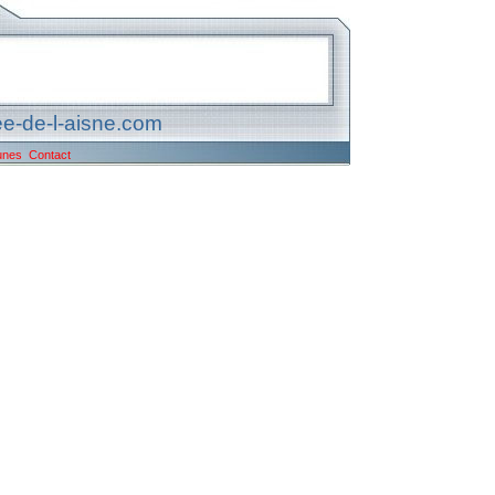
e-de-l-aisne.com
unes
Contact