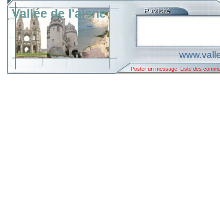
Vallée de l'aisne
www.valle
Poster un message
Liste des comm