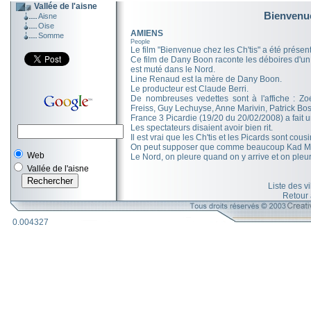
Vallée de l'aisne
Bienvenue
Aisne
Oise
AMIENS
Somme
People
Le film "Bienvenue chez les Ch'tis" a été prése
Ce film de Dany Boon raconte les déboires d'un 
est muté dans le Nord.
Line Renaud est la mère de Dany Boon.
Le producteur est Claude Berri.
De nombreuses vedettes sont à l'affiche : Zo
Freiss, Guy Lechuyse, Anne Marivin, Patrick Bo
France 3 Picardie (19/20 du 20/02/2008) a fait u
Les spectateurs disaient avoir bien rit.
Il est vrai que les Ch'tis et les Picards sont cousi
On peut supposer que comme beaucoup Kad Mera
Web
Le Nord, on pleure quand on y arrive et on pleur
Vallée de l'aisne
Liste des v
Retour
0.004327