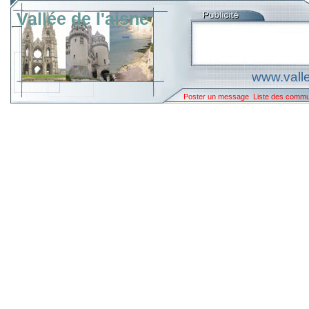
Vallée de l'aisne
www.valle
Poster un message
Liste des comm