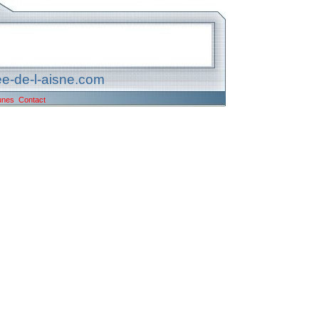
e-de-l-aisne.com
unes
Contact