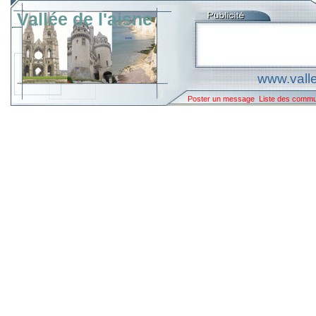
Vallée de l'aisne
www.valle
Poster un message
Liste des comm