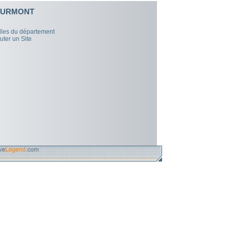
URMONT
illes du département
uter un Site