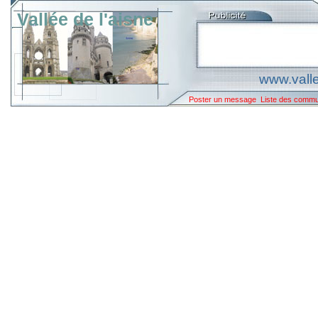
Vallée de l'aisne
www.valle
Poster un message
Liste des comm