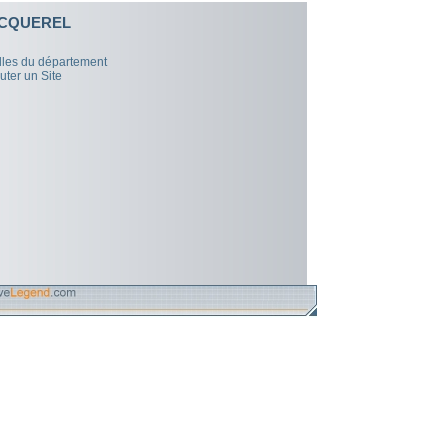
CQUEREL
illes du département
uter un Site