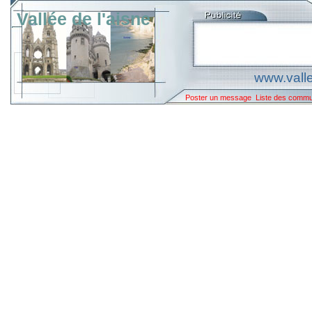
Vallée de l'aisne
www.valle
Poster un message
Liste des comm