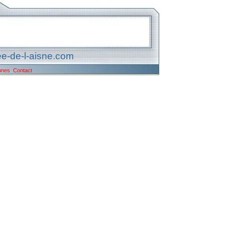
e-de-l-aisne.com
unes
Contact