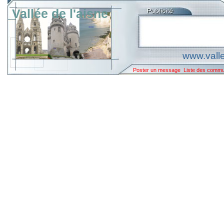
Vallée de l'aisne
www.valle
Poster un message
Liste des comm