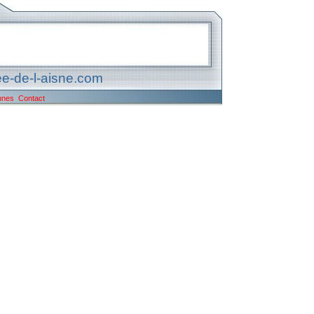
e-de-l-aisne.com
unes
Contact