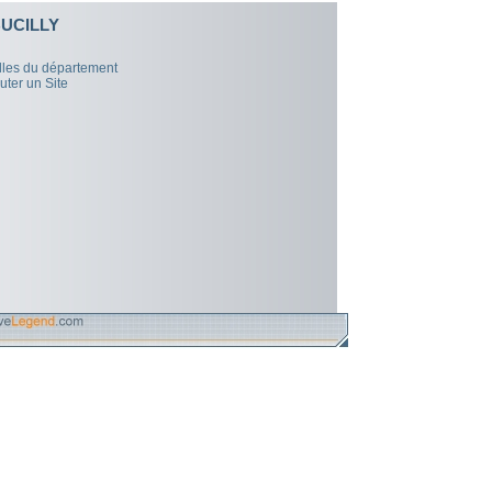
UCILLY
illes du département
uter un Site