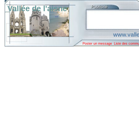
Vallée de l'aisne
www.valle
Poster un message
Liste des comm