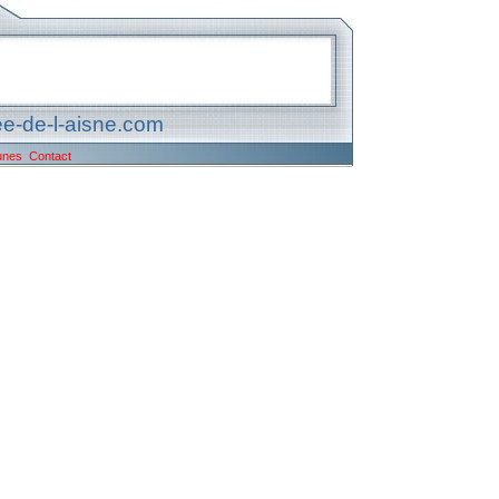
e-de-l-aisne.com
unes
Contact