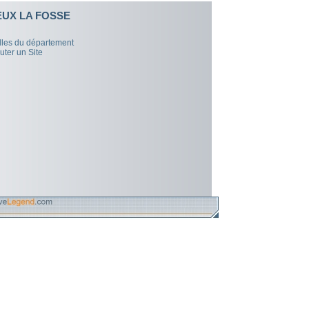
UX LA FOSSE
illes du département
uter un Site