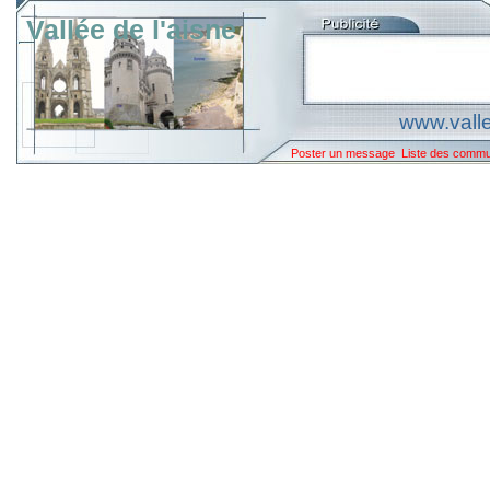
Vallée de l'aisne
www.valle
Poster un message
Liste des comm