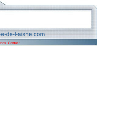
e-de-l-aisne.com
unes
Contact