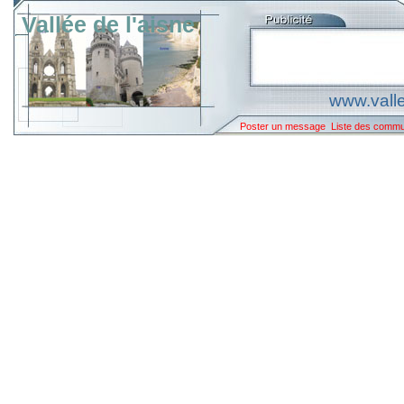
Vallée de l'aisne
www.valle
Poster un message
Liste des comm