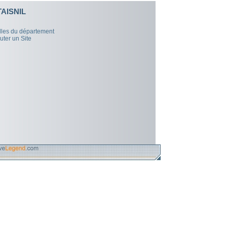
TAISNIL
illes du département
uter un Site