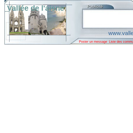
Vallée de l'aisne
www.valle
Poster un message
Liste des comm