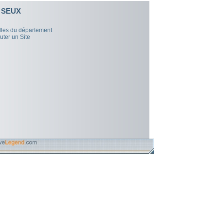
SEUX
illes du département
uter un Site