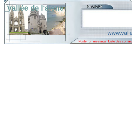
Vallée de l'aisne
www.valle
Poster un message
Liste des comm