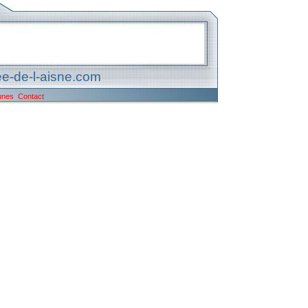
e-de-l-aisne.com
unes
Contact