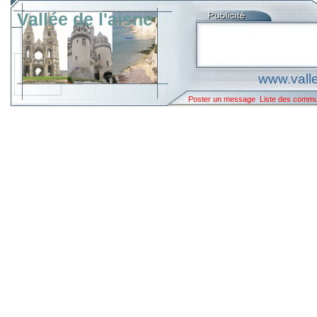
Vallée de l'aisne
www.valle
Poster un message
Liste des comm