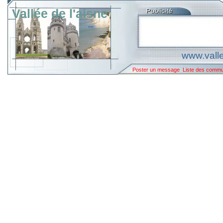
Vallée de l'aisne
www.valle
Poster un message
Liste des comm