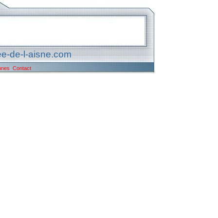
e-de-l-aisne.com
unes
Contact