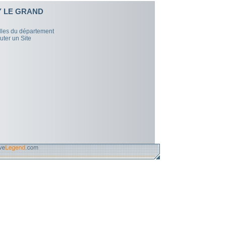
 LE GRAND
illes du département
uter un Site