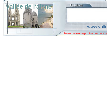
Vallée de l'aisne
www.valle
Poster un message
Liste des comm