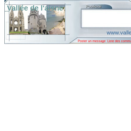
Vallée de l'aisne
www.valle
Poster un message
Liste des comm