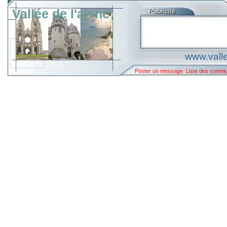
Vallée de l'aisne
www.valle
Poster un message
Liste des comm