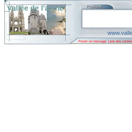
Vallée de l'aisne
www.valle
Poster un message
Liste des comm