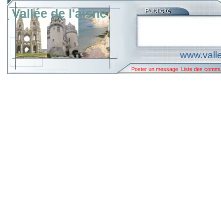
Vallée de l'aisne
www.valle
Poster un message
Liste des comm