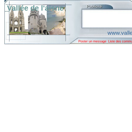
Vallée de l'aisne
www.valle
Poster un message
Liste des comm