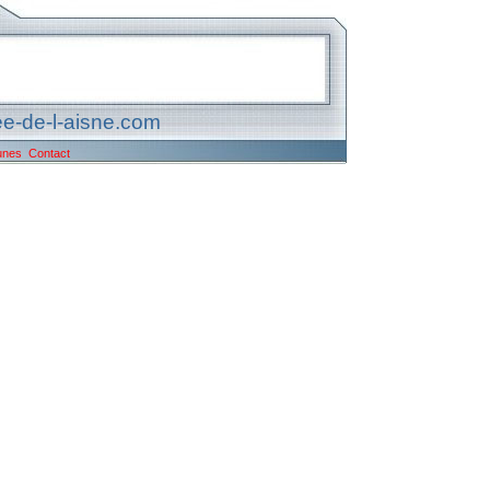
e-de-l-aisne.com
unes
Contact