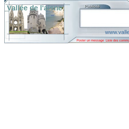
Vallée de l'aisne
www.valle
Poster un message
Liste des comm