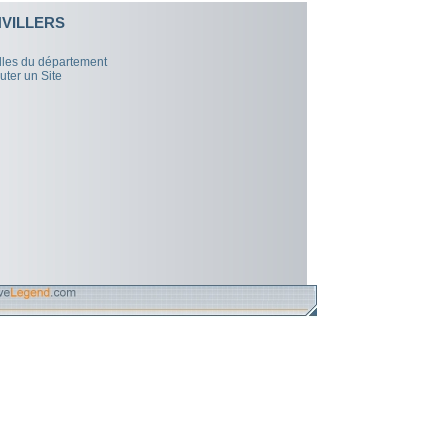
VILLERS
illes du département
uter un Site