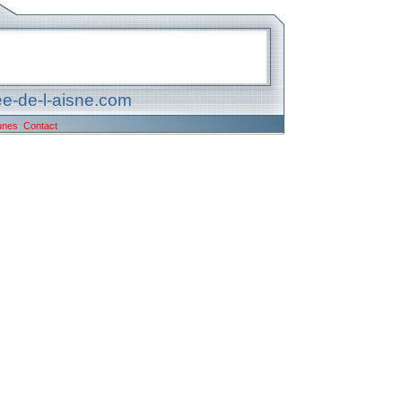
e-de-l-aisne.com
unes
Contact