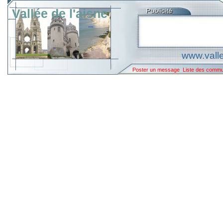
Vallée de l'aisne
www.valle
Poster un message
Liste des comm