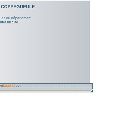
E COPPEGUEULE
illes du département
uter un Site