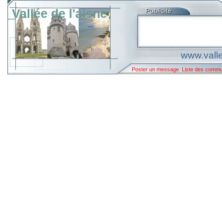
Vallée de l'aisne
www.valle
Poster un message
Liste des comm