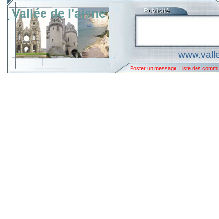
Vallée de l'aisne
www.valle
Poster un message
Liste des comm