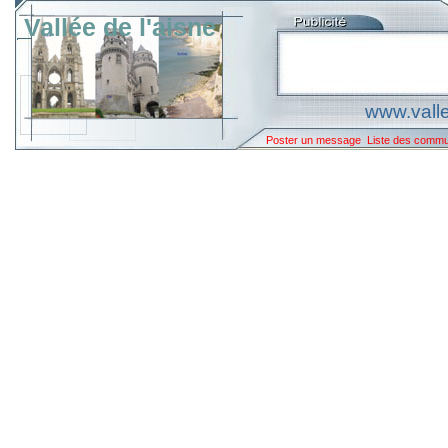
Vallée de l'aisne
www.valle
Poster un message
Liste des comm