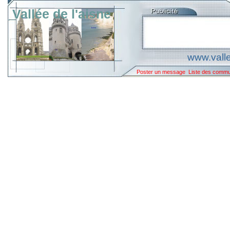
Vallée de l'aisne
www.valle
Poster un message
Liste des comm