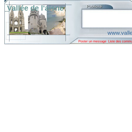
Vallée de l'aisne
www.valle
Poster un message
Liste des comm