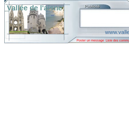
Vallée de l'aisne
www.valle
Poster un message
Liste des comm