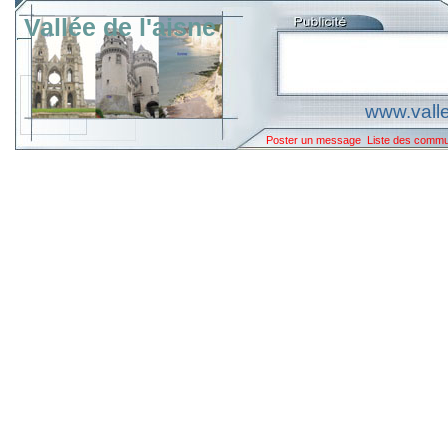
Vallée de l'aisne
www.valle
Poster un message
Liste des comm