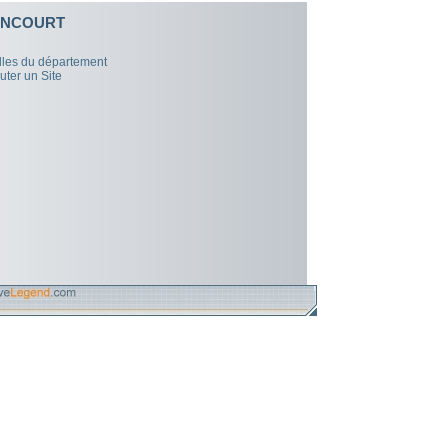
ONCOURT
illes du département
uter un Site