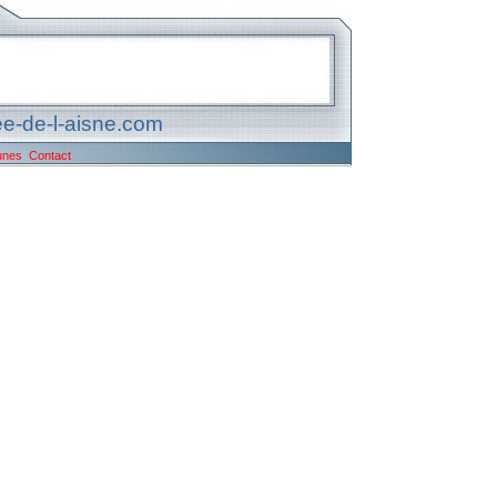
e-de-l-aisne.com
unes
Contact