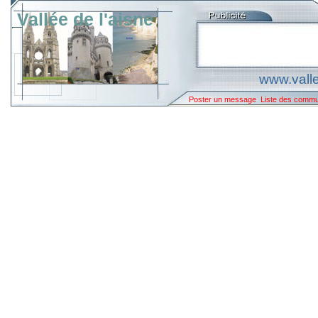
Vallée de l'aisne
www.valle
Poster un message
Liste des comm