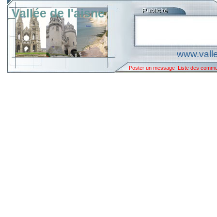
Vallée de l'aisne
www.valle
Poster un message
Liste des comm