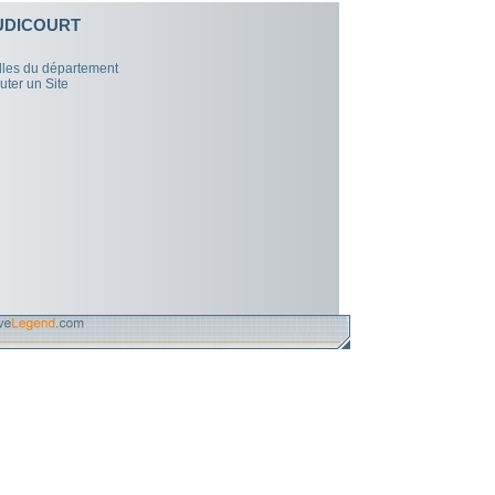
UDICOURT
illes du département
uter un Site