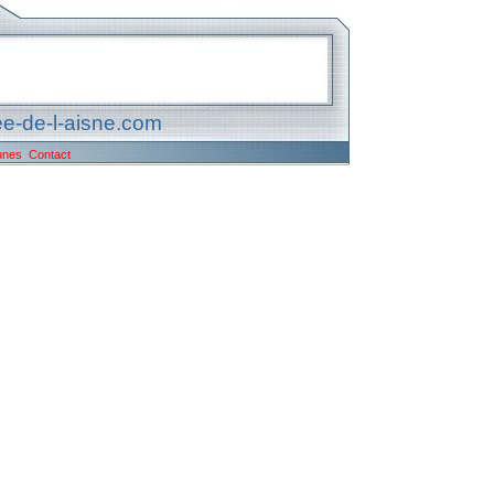
e-de-l-aisne.com
unes
Contact