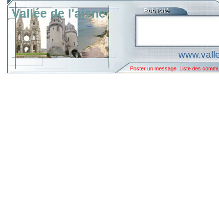
Vallée de l'aisne
www.valle
Poster un message
Liste des comm